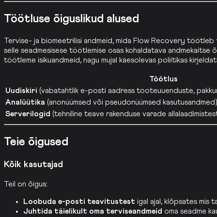
Töötluse õiguslikud alused
Tervise- ja biomeetrilisi andmeid, mida Flow Recovery töötleb
selle seadmesisese töötlemise osas kohaldatava andmekaitse õig
töötleme isikuandmeid, nagu mujal käesolevas poliitikas kirjeldat
Töötlus
Uudiskiri
(vabatahtlik e-posti aadress tooteuuenduste, pakkum
Analüütika
(anonüümsed või pseudonüümsed kasutusandmed
Serverilogid
(tehniline teave rakenduse varade allalaadimistest
Teie õigused
Kõik kasutajad
Teil on õigus:
Loobuda e-posti teavitustest
igal ajal, klõpsates mis 
Juhtida täielikult oma terviseandmeid
oma seadme kaud