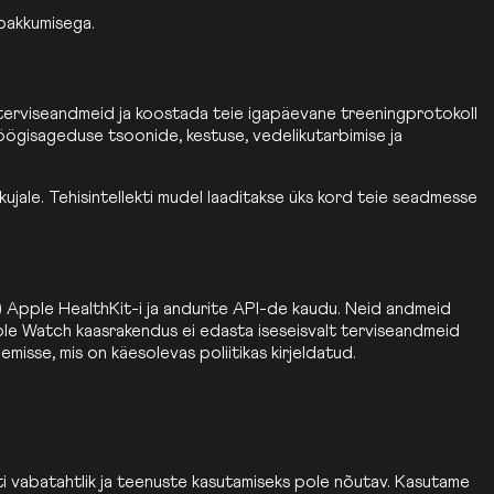
 pakkumisega.
e terviseandmeid ja koostada teie igapäevane treeningprotokoll
öögisageduse tsoonide, kestuse, vedelikutarbimise ja
ujale. Tehisintellekti mudel laaditakse üks kord teie seadmesse
 Apple HealthKit-i ja andurite API-de kaudu. Neid andmeid
le Watch kaasrakendus ei edasta iseseisvalt terviseandmeid
isse, mis on käesolevas poliitikas kirjeldatud.
sti vabatahtlik ja teenuste kasutamiseks pole nõutav. Kasutame