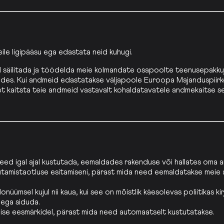
ile ligipääsu ega edastata neid kuhugi.
säilitada ja töödelda meie kolmandate osapoolte teenusepakkujad,
riikides. Kui andmeid edastatakse väljapoole Euroopa Majanduspii
t kaitsta teie andmeid vastavalt kohaldatavatele andmekaitse s
need igal ajal kustutada, eemaldades rakenduse või hallates oma
tutamistaotluse esitamiseni, pärast mida need eemaldatakse meie ak
nüümsel kujul nii kaua, kui see on mõistlik käesolevas poliitikas
iega siduda.
mimise eesmärkidel, pärast mida need automaatselt kustutatakse.