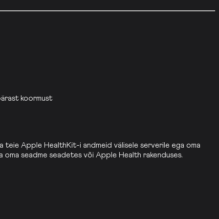
pärast koormust
sta teie Apple HealthKit-i andmeid välisele serverile ega oma
stada oma seadme seadetes või Apple Health rakenduses.