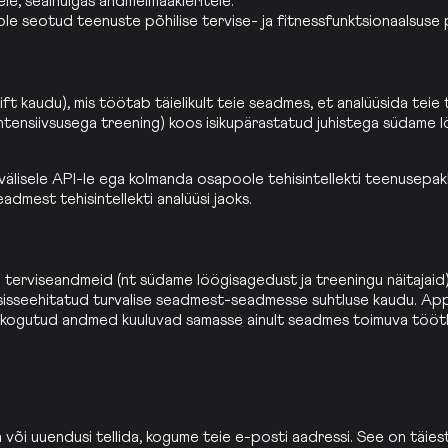
le, sealhulgas andmeimaakleritele.
 ole seotud teenuste põhilise tervise- ja fitnessfunktsionaalsuse
t kaudu), mis töötab täielikult teie seadmes, et analüüsida tei
ntensiivsusega treening) koos isikupärastatud juhistega südame l
välisele API-le ega kolmanda osapoole tehisintellekti teenusepakk
admest tehisintellekti analüüsi jaoks.
erviseandmeid (nt südame löögisagedust ja treeningu näitajaid)
sisseehitatud turvalise seadmest-seadmesse suhtluse kaudu. App
i kogutud andmed kuuluvad samasse ainult seadmes toimuva töötlem
da või uuendusi tellida, kogume teie e-posti aadressi. See on täie