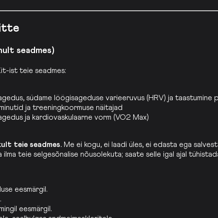
itte
nult seadmes)
t-ist teie seadmes:
edus, südame löögisageduse varieeruvus (HRV) ja taastumine 
gminutid ja treeningkoormuse näitajad
sagedus ja kardiovaskulaarne vorm (VO2 Max)
kult teie seadmes.
Me ei kogu, ei laadi üles, ei edasta ega salve
a ilma teie selgesõnalise nõusolekuta; saate selle igal ajal tühi
use eesmärgil.
.
ingil eesmärgil.