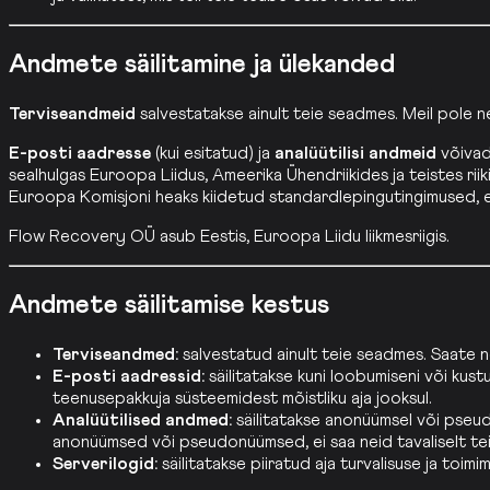
Andmete säilitamine ja ülekanded
Terviseandmeid
salvestatakse ainult teie seadmes. Meil pole ne
E-posti aadresse
(kui esitatud) ja
analüütilisi andmeid
võivad 
sealhulgas Euroopa Liidus, Ameerika Ühendriikides ja teistes 
Euroopa Komisjoni heaks kiidetud standardlepingutingimused, e
Flow Recovery OÜ asub Eestis, Euroopa Liidu liikmesriigis.
Andmete säilitamise kestus
Terviseandmed:
salvestatud ainult teie seadmes. Saate 
E-posti aadressid:
säilitatakse kuni loobumiseni või kus
teenusepakkuja süsteemidest mõistliku aja jooksul.
Analüütilised andmed:
säilitatakse anonüümsel või pseudo
anonüümsed või pseudonüümsed, ei saa neid tavaliselt te
Serverilogid:
säilitatakse piiratud aja turvalisuse ja toi