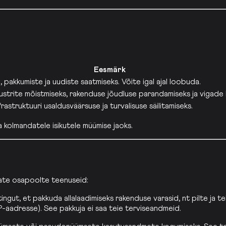
:
Eesmärk
pakkumiste ja uudiste saatmiseks. Võite igal ajal loobuda.
ustrite mõistmiseks, rakenduse jõudluse parandamiseks ja vigade 
rastruktuuri usaldusväärsuse ja turvalisuse säilitamiseks.
ga kolmandatele isikutele müümise jaoks.
ate osapoolte teenuseid:
t, et pakkuda allalaadimiseks rakenduse varasid, nt pilte ja tehi
P-aadresse). See pakkuja ei saa teie terviseandmeid.