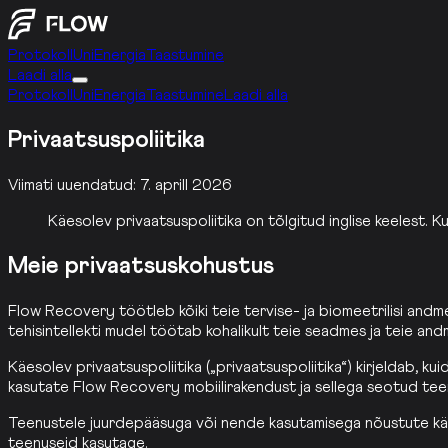
Protokoll
Uni
Energia
Taastumine
Laadi alla
Protokoll
Uni
Energia
Taastumine
Laadi alla
Privaatsuspoliitika
Viimati uuendatud
:
7. aprill 2026
Käesolev privaatsuspoliitika on tõlgitud inglise keelest. Kui
Meie privaatsuskohustus
Flow Recovery töötleb kõiki teie tervise- ja biomeetrilisi andme
tehisintellekti mudel töötab kohalikult teie seadmes ja teie andm
Käesolev privaatsuspoliitika („privaatsuspoliitika“) kirjeldab, k
kasutate Flow Recovery mobiilirakendust ja sellega seotud teen
Teenustele juurdepääsuga või nende kasutamisega nõustute käesol
teenuseid kasutage.