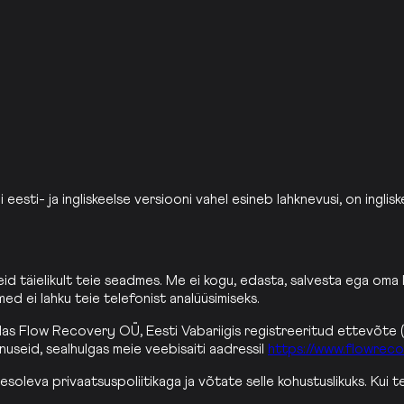
 eesti- ja ingliskeelse versiooni vahel esineb lahknevusi, on inglisk
id täielikult teie seadmes. Me ei kogu, edasta, salvesta ega oma 
ed ei lahku teie telefonist analüüsimiseks.
uidas Flow Recovery OÜ, Eesti Vabariigis registreeritud ettevõte („
useid, sealhulgas meie veebisaiti aadressil
https://www.flowrec
eva privaatsuspoliitikaga ja võtate selle kohustuslikuks. Kui te