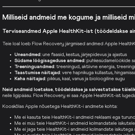
Milliseid andmeid me kogume ja milliseid m
Terviseandmed Apple HealthKit-ist (töödeldakse ai
Teie loal loeb Flow Recovery järgmised andmed Apple HealthKi
Uneandmed:
une faasid, kestus, järjepidevus ja ajastus
Südame löögisageduse andmed:
puhkesüdamelöökide sag
Treeninguandmed:
treeningud, aktiivne energia, treenin
Taastumise näitajad:
vere hapnikuga küllastus, hingamis
Keha näitajad:
pikkus, kaal, vanus ja bioloogiline sugu
Neid andmeid loetakse, töödeldakse ja salvestatakse täieli
neile ligipääsu. Flow Recovery ei saa Apple HealthKit-ist luged
Kooskõlas Apple nõuetega HealthKit-i andmete kohta:
Me ei kasuta teie HealthKit-i andmeid reklaami ega turund
Me ei müü teie HealthKit-i andmeid kolmandatele isikutele
Me ei jaga teie HealthKit-i andmeid kolmandate isikutega m