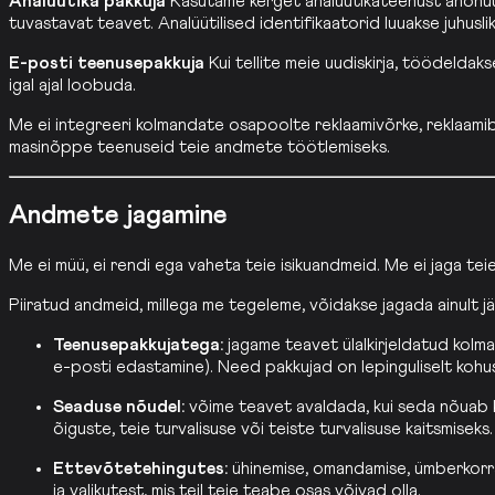
Analüütika pakkuja
Kasutame kerget analüütikateenust anonüü
tuvastavat teavet. Analüütilised identifikaatorid luuakse juhuslik
E-posti teenusepakkuja
Kui tellite meie uudiskirja, töödelda
igal ajal loobuda.
Me ei integreeri kolmandate osapoolte reklaamivõrke, reklaamibö
masinõppe teenuseid teie andmete töötlemiseks.
Andmete jagamine
Me ei müü, ei rendi ega vaheta teie isikuandmeid. Me ei jaga teie
Piiratud andmeid, millega me tegeleme, võidakse jagada ainult jä
Teenusepakkujatega:
jagame teavet ülalkirjeldatud kolma
e-posti edastamine). Need pakkujad on lepinguliselt kohu
Seaduse nõudel:
võime teavet avaldada, kui seda nõuab ko
õiguste, teie turvalisuse või teiste turvalisuse kaitsmiseks.
Ettevõtetehingutes:
ühinemise, omandamise, ümberkorral
ja valikutest, mis teil teie teabe osas võivad olla.