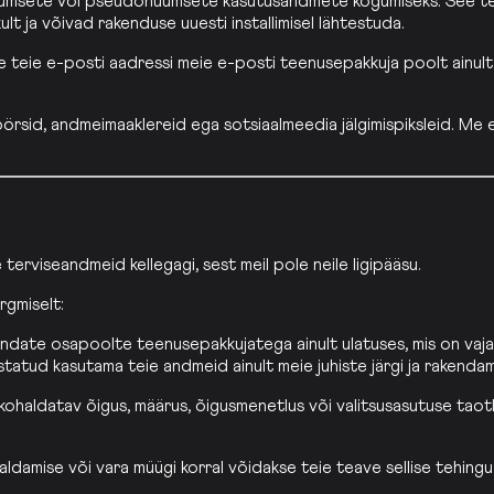
msete või pseudonüümsete kasutusandmete kogumiseks. See teenu
ult ja võivad rakenduse uuesti installimisel lähtestuda.
kse teie e-posti aadressi meie e-posti teenusepakkuja poolt ain
rsid, andmeimaaklereid ega sotsiaalmeedia jälgimispiksleid. Me e
 terviseandmeid kellegagi, sest meil pole neile ligipääsu.
rgmiselt:
ndate osapoolte teenusepakkujatega ainult ulatuses, mis on vajali
statud kasutama teie andmeid ainult meie juhiste järgi ja rakend
haldatav õigus, määrus, õigusmenetlus või valitsusasutuse taotlus
damise või vara müügi korral võidakse teie teave sellise tehingu