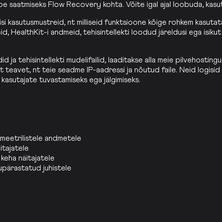
e saatmiseks Flow Recovery kohta. Võite igal ajal loobuda, kasuta
si kasutusmustreid, nt milliseid funktsioone kõige rohkem kasuta
ealthKit-i andmeid, tehisintellekti loodud järeldusi ega isikut 
 ja tehisintellekti mudelifailid, laaditakse alla meie pilvehostingu
st teavet, nt teie seadme IP-aadressi ja nõutud faile. Neid logisid
 kasutajate tuvastamiseks ega jälgimiseks.
meetrilistele andmetele
itajatele
keha näitajatele
kupärastatud juhistele