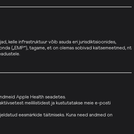
 kelle infrastruktuur võib asuda eri jurisdiktsioonides,
rkonda („EMP“), tagame, et on olemas sobivad kaitsemeetmed, nt
eadustele.
 andmeid Apple Health seadetes.
tiivsetest meililistidest ja kustutatakse meie e-posti
 kirjeldatud eesmärkide täitmiseks. Kuna need andmed on