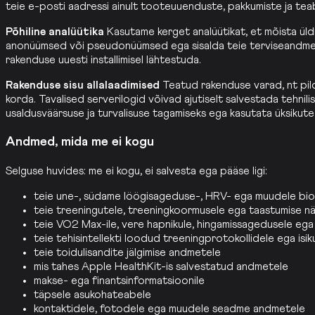
teie e-posti aadressi ainult tooteuuenduste, pakkumiste ja teab
Põhiline analüütika
Kasutame kerget analüütikat, et mõista üldi
anonüümsed või pseudonüümsed ega sisalda teie terviseandmeid, H
rakenduse uuesti installimisel lähtestuda.
Rakenduse sisu allalaadimised
Teatud rakenduse varad, nt pildid
korda. Tavalised serverilogid võivad ajutiselt salvestada tehnili
usaldusväärsuse ja turvalisuse tagamiseks ega kasutata üksikute
Andmed, mida me ei kogu
Selguse huvides: me ei kogu, ei salvesta ega pääse ligi:
teie une-, südame löögisageduse-, HRV- ega muudele bio
teie treeningutele, treeningkoormusele ega taastumise nä
teie VO2 Max-ile, vere hapnikule, hingamissagedusele ega 
teie tehisintellekti loodud treeningprotokollidele ega isi
teie toidulisandite jälgimise andmetele
mis tahes Apple HealthKit-is salvestatud andmetele
makse- ega finantsinformatsioonile
täpsele asukohateabele
kontaktidele, fotodele ega muudele seadme andmetele