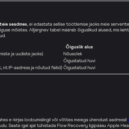
teie seadmes
, ei edastata sellise töötlemise jaoks meie serverite
use mõistes. Alljärgnev tabel määrab õiguslikud alused, mis keh
ud.
Õiguslik alus
iste ja uudiste jaoks)
Nõusolek
)
Õigustatud huvi
, nt IP-aadress ja nõutud failid)
Õigustatud huvi
tahes e-kirjas loobumislingil või võttes meiega ühendust aadressil
u. Saate igal ajal tühistada Flow Recovery ligipääsu Apple Hea