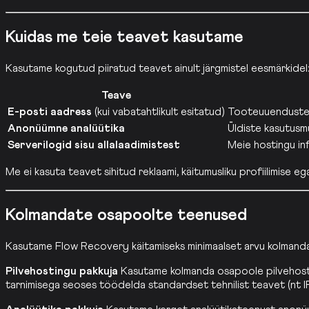
Kuidas me teie teavet kasutame
Kasutame kogutud piiratud teavet ainult järgmistel eesmärkidel
Teave
E-posti aadress
(kui vabatahtlikult esitatud)
Tooteuuenduste, 
Anonüümne analüütika
Üldiste kasutusm
Serverilogid sisu allalaadimistest
Meie hostingu inf
Me ei kasuta teavet sihitud reklaami, käitumusliku profiilimise e
Kolmandate osapoolte teenused
Kasutame Flow Recovery käitamiseks minimaalset arvu kolmand
Pilvehostingu pakkuja
Kasutame kolmanda osapoole pilvehostingu
tarnimisega seoses töödelda standardset tehnilist teavet (nt I