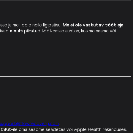
sse ja meil pole neile ligipääsu.
Me ei ole vastutav töötleja
tivad
ainult
piiratud töötlemise suhtes, kus me saame või
support@flowrecovery.com
.
lthKit-ile oma seadme seadetes või Apple Health rakenduses.