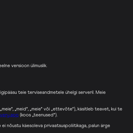
eelne versioon ülimuslik.
ligipääsu teie terviseandmetele ühelgi serveril. Meie
meie“, „meid“, „meie“ või „ettevõte“), käsitleb teavet, kui te
overy.app
(koos „teenused“).
 ei nõustu käesoleva privaatsuspoliitikaga, palun ärge