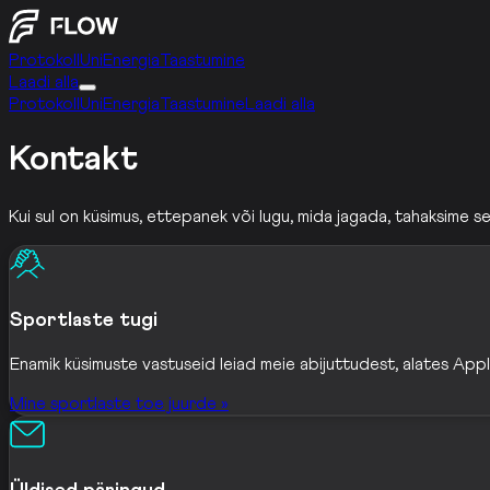
Protokoll
Uni
Energia
Taastumine
Laadi alla
Protokoll
Uni
Energia
Taastumine
Laadi alla
Kontakt
Kui sul on küsimus, ettepanek või lugu, mida jagada, tahaksime se
Sportlaste tugi
Enamik küsimuste vastuseid leiad meie abijuttudest, alates App
Mine sportlaste toe juurde »