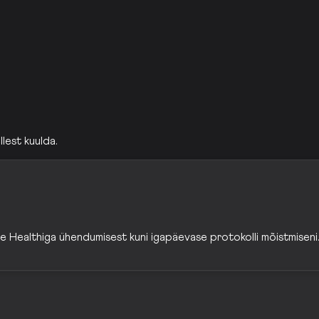
llest kuulda.
le Healthiga ühendumisest kuni igapäevase protokolli mõistmiseni