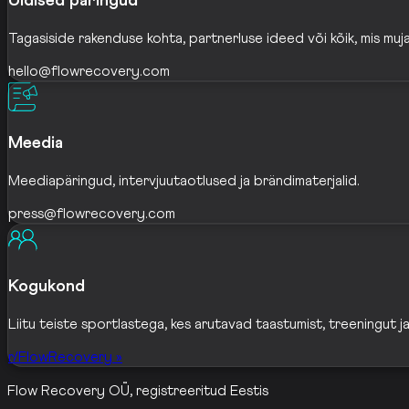
Üldised päringud
Tagasiside rakenduse kohta, partnerluse ideed või kõik, mis mujal
hello@flowrecovery.com
Meedia
Meediapäringud, intervjuutaotlused ja brändimaterjalid.
press@flowrecovery.com
Kogukond
Liitu teiste sportlastega, kes arutavad taastumist, treeningut j
r/FlowRecovery »
Flow Recovery OÜ, registreeritud Eestis