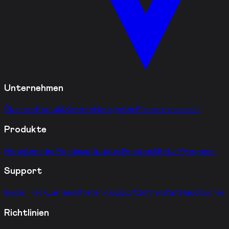
Unternehmen
Über uns
Kontakt
Karriere
Neuigkeiten
Presse
Investoren
Produkte
Herunterladen
Roadmap
Updates
Feedback
Beta-Programm
Support
Inside Track
Lernen
Athleten-Support
Schnellstart
Handbücher
Richtlinien